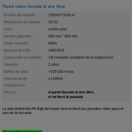
Pared video llevada al aire libre
tamaño del módulo:
192mm*192m m
Resolución de módulo:
32*32
color:
a todo color
tamaño gabinete:
960 mm * 960 mm
Poder máximo:
900w
lámpara de LED:
SMD3535
Conducción de método:
1/8 corriente constante de la exploración
Garantía:
2 años
tiempo de vida:
>100.000 horas
Frecuencia de
≥1200Hz
actualización:
el panel llevado al aire libre
Alta luz:
,
el hd llevó la pantalla
La alta definición P6 Rgb del mejor precio llevó las paredes video para el
uso de la escuela