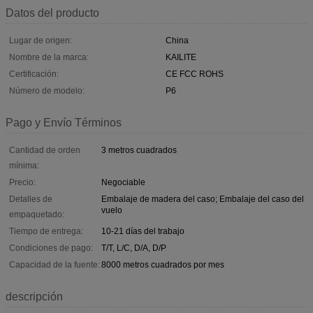
Datos del producto
Lugar de origen:
China
Nombre de la marca:
KAILITE
Certificación:
CE FCC ROHS
Número de modelo:
P6
Pago y Envío Términos
Cantidad de orden
3 metros cuadrados
mínima:
Precio:
Negociable
Detalles de
Embalaje de madera del caso; Embalaje del caso del
vuelo
empaquetado:
Tiempo de entrega:
10-21 días del trabajo
Condiciones de pago:
T/T, L/C, D/A, D/P
Capacidad de la fuente:
8000 metros cuadrados por mes
descripción