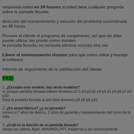
respuesta usted
en 24 houres
si usted tiene cualquier pregunta
sobre la pantalla llevada,
dirección del mantenimiento y solución del problema suministrada
en 48 horas.
Proveer el cliente el programa de cargamento, así que de ellas
puede utilizar tan pronto como instalen
la pantalla llevada, no necesita eliminar errores otra vez
Libere el entrenamiento técnico
para que cómo utilice y maneje
el software.
Informe de seguimiento de la satisfacción del cliente.
FAQ:
1.
¿Excepto este modelo, hay otros modelos?
sí, porque pantalla llevada interior tenemos p2.5 p3 p3.91 p4 p4.81 p5 p6 p7.62
p10
Para la pantalla llevada al aire libre tenemos p5 p6 p8 p10
2.
¿Es usted fábrica? ¿y su garantía?
somos sí 7 años de fábrica, 2 años de garantía y mantenimiento del curso de la
vida
3.
¿Cuál es la función de su pantalla llevada?
Apoya los vídeos, flash, WAV/MIDI, PPT, imágenes y así sucesivamente