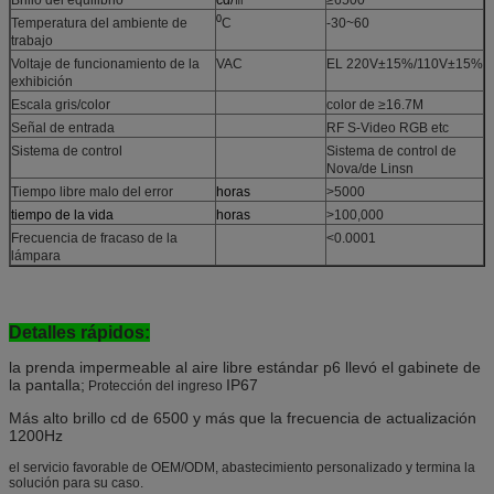
0
Temperatura del ambiente de
C
-30~60
trabajo
Voltaje de funcionamiento de la
VAC
EL 220V±15%/110V±15%
exhibición
Escala gris/color
color de ≥16.7M
Señal de entrada
RF S-Video RGB etc
Sistema de control
Sistema de control de
Nova/de Linsn
Tiempo libre malo del error
horas
>5000
tiempo de la vida
horas
>100,000
Frecuencia de fracaso de la
<0.0001
lámpara
Detalles rápidos:
la prenda impermeable al aire libre estándar p6 llevó el gabinete de
la pantalla;
IP67
Protección del ingreso
Más alto brillo cd de 6500 y más que la frecuencia de actualización
1200Hz
el servicio favorable de OEM/ODM, abastecimiento personalizado y termina la
solución para su caso.