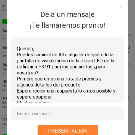
24 meses de garantía, mantenimiento del curso de la vida y servicio de la
después-venta
Deja un mensaje
Características:
¡Te llamaremos pronto!
Calidad estable y buena:
La calidad de todos nuestros materias crudos es
nuestro del strick de la producción control qualithy estable, y. el resultado es tan
bueno y también tenemos una buena reputación en esta industria
Servicio favorable de OEM/ODM,
haremos una solución completa para usted
que acuerda nuestros requisitos de clientes, y si algunos de nuestros clientes
tienen sus requisitos para la forma, podemos diseñar para ellos
Apoyo de muchos ficheros del juego:
vídeos, textos, imágenes, gráficos, PPT,
flashes y cualquier fuentes
de la TV, VCD, DVD y así sucesivamente
HD y alta frecuencia de actualización:
la resolución para cada módulo
llevado es 32*32, tan si la visión
la distancia es 6 metros o más, el efecto es bastante bueno para este modelo.
A todo color:
adopte SMD3535 3 en las lámparas llevadas 1, funcionamiento
excelente del color y muestre
contenido del mejor y de la realidad video
La prenda impermeable llevó el módulo y el gabinete; Mantenimiento y
instalación fáciles; energía baja relativa
consumo; el ángulo de visión amplio, cada módulo puede ser reparado, así
que es fácil y no le costará mucho
PRESENTACIóN