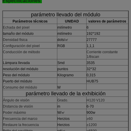
Especificaciones:
parámetro llevado del módulo
Parámetros técnicos
UNIDAD
valores de parámetros
Echada del pixel
milímetro
6
tamaño del módulo
milímetro
192*192
Densidad física
dots/㎡
27777
Configuración del pixel
RGB
1,1,1
Conducción de método
Corriente constante
1/8scan
Lámpara llevada
Smd
3535
resolución del módulo
puntos
32*32
Peso del módulo
Kilogramo
0,315
Puerto del módulo
HUB75
Consumo del módulo
W
parámetro llevado de la exhibición
Ángulo de visión
Grado.
H120 V120
Distancia de visión
m
6-70
Poder máximo
W/㎡
900w
Frecuencia del marco
Herzios
≥60
Restaure la frecuencia
Herzios
≥1200
Brillo del equilibrio
cd/㎡
≥6500