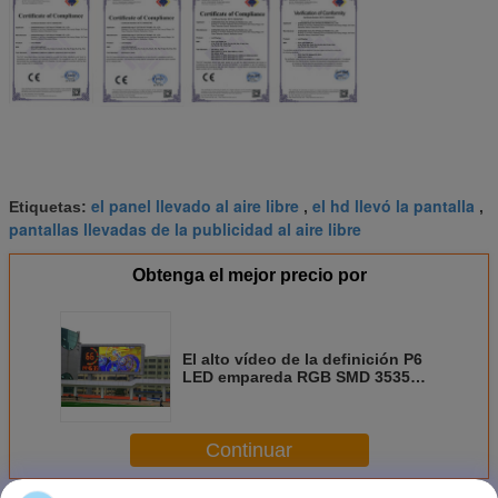
el panel llevado al aire libre
el hd llevó la pantalla
Etiquetas:
,
,
pantallas llevadas de la publicidad al aire libre
Obtenga el mejor precio por
El alto vídeo de la definición P6
LED empareda RGB SMD 3535
para la exhibición de mensaje de
la escuela
Continuar