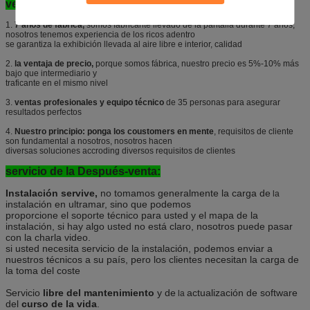
ventajas:
1.
7 años de fábrica,
somos fabricante llevado de la pantalla durante 7 años,
nosotros tenemos experiencia de los ricos adentro
se garantiza la exhibición llevada al aire libre e interior, calidad
2.
la ventaja de precio,
porque somos fábrica, nuestro precio es 5%-10% más
bajo que intermediario y
traficante en el mismo nivel
3.
ventas profesionales y equipo técnico
de 35 personas para asegurar
resultados perfectos
4.
Nuestro principio: ponga los coustomers en mente
, requisitos de cliente
son fundamental a nosotros, nosotros hacen
diversas soluciones accroding diversos requisitos de clientes
servicio de la Después-venta:
Instalación servive,
no tomamos generalmente la carga de
la
instalación en ultramar, sino que podemos
proporcione el soporte técnico para usted y el mapa de la
instalación, si hay algo usted no está claro, nosotros puede pasar
con la charla video.
si usted necesita servicio de la instalación, podemos enviar a
nuestros técnicos a su país, pero los clientes necesitan la carga de
la toma del coste
Servicio
libre del mantenimiento
y de
actualización de software
la
del
curso de la vida
.