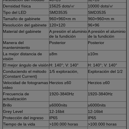
Densidad física
15625 dots/㎡
10000 dots/㎡
Tipo del LED
SMD3535
SMD3535
Tamaño de gabinete
960×960×m m
960×960×m m
Resolución del gabinete
120×120
96×96
Material del gabinete
A presión el aluminio
A presión el aluminio
de la fundición
de la fundición
Manera del
Posterior
Posterior
mantenimiento
La mejor distancia de
≥8m
≥10m
visión
El mejor ángulo de visión
H: 140°; V: 140°
H: 140°; V: 140°
Conduciendo el método
1/5 exploración,
Exploración del 1/2
(Constant Current)
Velocidad de fotogramas
Herzios ≥60
Herzios ≥60
video
Frecuencia de
1920-3840Hz
1920-3840Hz
actualización
Brillo
≥6000nits
≥6000nits
Grey Level
12-16bit
12-16bit
Protección del ingreso
IP65
IP65
Tiempo de la vida
>100.000 horas
>100.000 horas