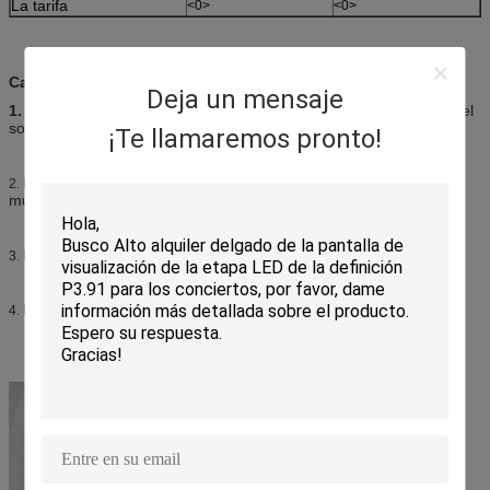
La tarifa
<0>
<0>
Características del
tablero de anuncio llevado al aire libre
Deja un mensaje
1.
Alto brillo, más que 6000nits. Puede incluso ser visto bajo luz del
sol fuerte.
¡Te llamaremos pronto!
La distancia visual está lejos, que es conveniente para los pisos
2.
muy altos. Puede también ahorrar el espacio.
Mantenimiento fácil y rápido, servicio posterior.
3.
Él amostly todos los vídeos e imágenes de los formatos.
4.