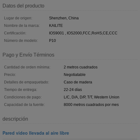
Datos del producto
Lugar de origen:
Shenzhen, China
Nombre de la marca:
KAILITE
Certificación:
IOS9001 , IOS2000,FCC,RoHS,CE,CCC
Número de modelo:
P10
Pago y Envío Términos
Cantidad de orden mínima:
2 metros cuadrados
Precio:
Negotiatable
Detalles de empaquetado:
Caso de madera
Tiempo de entrega:
22-24 días
Condiciones de pago:
L/C, D/A, D/P, T/T, Western Union
Capacidad de la fuente:
8000 metros cuadrados por mes
descripción
Pared video llevada al aire libre