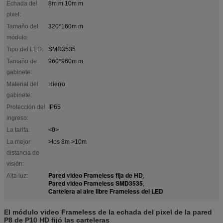
Echada del
8m m 10m m
pixel:
Tamaño del
320*160m m
módulo:
Tipo del LED:
SMD3535
Tamaño de
960*960m m
gabinete:
Material del
Hierro
gabinete:
Protección del
IP65
ingreso:
La tarifa:
<0>
La mejor
>los 8m >10m
distancia de
visión:
Pared video Frameless fija de HD
Alta luz:
,
Pared video Frameless SMD3535
,
Cartelera al aire libre Frameless del LED
El módulo video Frameless de la echada del pixel de la pared
P8 de P10 HD fijó las carteleras