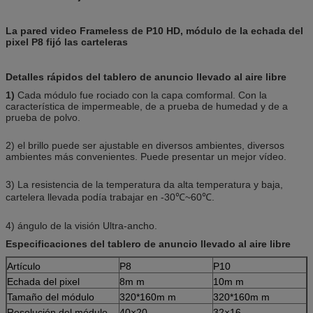
La pared video Frameless de P10 HD, módulo de la echada del
pixel P8 fijó las carteleras
Detalles rápidos del tablero de anuncio llevado al aire libre
1)
Cada módulo fue rociado con la capa comformal. Con la
característica de impermeable, de a prueba de humedad y de a
prueba de polvo.
2) el brillo puede ser ajustable en diversos ambientes, diversos
ambientes más convenientes. Puede presentar un mejor vídeo.
3) La resistencia de la temperatura da alta temperatura y baja,
cartelera llevada podía trabajar en -30℃~60℃.
4) ángulo de la visión Ultra-ancho.
Especificaciones del
tablero de anuncio llevado al aire libre
Artículo
P8
P10
Echada del pixel
8m m
10m m
Tamaño del módulo
320*160m m
320*160m m
Resolución del módulo
40×20
32×16