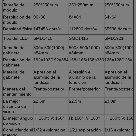
Tamaño del
250*250m m
250*250m m
250*250m m
módulo
Resolución del
96×96
84×84
64×64
módulo
Densidad física
147456 dots/㎡
112896 dots/㎡
65536 dots/㎡
Tipo del LED
SMD1415
SMD1415
SMD1921
Tamaño de
500× 500(1000)
500× 500(1000)
500× 500(1000)
gabinete
×84mm
×84mm
×84mm
Resolución del
192×192/192×384
168×168/168×336
128×128/128×2
gabinete
Material del
A presión el
A presión el
A presión el
gabinete
aluminio de la
aluminio de la
aluminio de la
fundición
fundición
fundición
Manera del
Frente/posterior
Frente/posterior
Frente/posterior
mantenimiento
La mejor
≥2.6m
≥2.9m
≥3.9m
distancia de
visión
El mejor ángulo
H: 160°; V: 160°
H: 160°; V: 160°
H: 160°; V: 160°
de visión
Conduciendo el
1/32 exploración
1/21 exploración
1/16 exploración
método