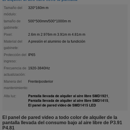
Tamaño del
320*160m m
módulo:
tamaño de
500*500mm/500*1000m m
gabinete:
Pixel:
2.6m m 2.976m m 3.91m m 4.81m m
Material del
A presión el aluminio de la fundición
gabinete:
Protección del
IP65
ingreso:
Frecuencia de
1920-3840Hz
actualización:
Manera del
Frente/posterior
mantenimiento:
Pantalla llevada de alquiler al aire libre SMD1921
Alta luz:
,
Pantalla llevada de alquiler al aire libre SMD1415
,
El panel de pared video de SMD1415 LED
El panel de pared video a todo color de alquiler de la
pantalla llevada del consumo bajo al aire libre de P3.91
P4.81