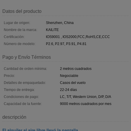
Datos del producto
Lugar de origen:
Shenzhen, China
Nombre de la marca:
KAILITE
Certificación:
IOS9001 , IOS2000,FCC,RoHS,CE,CCC
Número de modelo:
P2.6, P2.97, P3.91, P4.81
Pago y Envío Términos
Cantidad de orden mínima:
2 metros cuadrados
Precio:
Negociable
Detalles de empaquetado:
Casos del vuelo
Tiempo de entrega:
22-24 días
Condiciones de pago:
LC, T/T, Western Union, D/P, D/A
Capacidad de la fuente:
9000 metros cuadrados por mes
descripción
El alquiler al aire libre llevó la pantalla