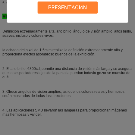
5.
tarifa de
la
remisión del cliente del
hasta
60%
PRESENTACIóN
Ventajas del producto:
Definición extremadamente alta, alto brillo, ángulo de visión amplio, altos brillo,
suaves, incluso y colores vivos.
la echada del pixel de 1.5m m realiza la definición extremadamente alta y
proporciona efectos asombroso buenos de la exhibición.
2. El alto brillo, 6800cd, permite una distancia de visión más larga y se asegura
que los espectadores lejos de la pantalla puedan todavía gozar se muestra de
qué.
3. Ofrece ángulos de visión amplios, así que los colores reales y hermosos
serán mostrados de todas las direcciones.
4. Las aplicaciones SMD llevaron las lámparas para proporcionar imágenes
más hermosas y vivider.