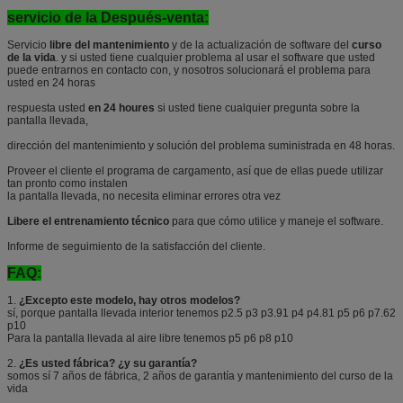
servicio de la Después-venta:
Servicio
libre del mantenimiento
y de la actualización de software del
curso
de la vida
. y si usted tiene cualquier problema al usar el software que usted
puede entrarnos en contacto con, y nosotros solucionará el problema para
usted en 24 horas
respuesta usted
en 24 houres
si usted tiene cualquier pregunta sobre la
pantalla llevada,
dirección del mantenimiento y solución del problema suministrada en 48 horas.
Proveer el cliente el programa de cargamento, así que de ellas puede utilizar
tan pronto como instalen
la pantalla llevada, no necesita eliminar errores otra vez
Libere el entrenamiento técnico
para que cómo utilice y maneje el software.
Informe de seguimiento de la satisfacción del cliente.
FAQ:
1.
¿Excepto este modelo, hay otros modelos?
sí, porque pantalla llevada interior tenemos p2.5 p3 p3.91 p4 p4.81 p5 p6 p7.62
p10
Para la pantalla llevada al aire libre tenemos p5 p6 p8 p10
2.
¿Es usted fábrica? ¿y su garantía?
somos sí 7 años de fábrica, 2 años de garantía y mantenimiento del curso de la
vida