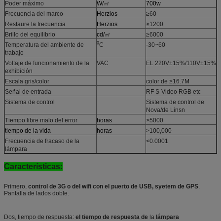
Poder máximo
W/㎡
700w
Frecuencia del marco
Herzios
≥60
Restaure la frecuencia
Herzios
≥1200
Brillo del equilibrio
cd/㎡
≥6000
0
Temperatura del ambiente de
C
-30~60
trabajo
Voltaje de funcionamiento de la
VAC
EL 220V±15%/110V±15%
exhibición
Escala gris/color
color de ≥16.7M
Señal de entrada
RF S-Video RGB etc
Sistema de control
Sistema de control de
Nova/de Linsn
Tiempo libre malo del error
horas
>5000
tiempo de la vida
horas
>100,000
Frecuencia de fracaso de la
<0.0001
lámpara
Características:
Primero,
control de 3G o del wifi con el puerto de USB, syetem de GPS
.
Pantalla de lados doble.
Dos, tiempo de respuesta:
el tiempo de respuesta de
la
lámpara