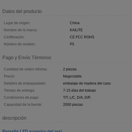
Datos del producto
Lugar de origen:
China
Nombre de la marca:
KAILITE
Certificación:
CE FCC ROHS
Número de modelo:
P5
Pago y Envío Términos
Cantidad de orden mínima:
2 piezas
Precio:
Negociable
Detalles de empaquetado:
embalaje de madera del caso
Tiempo de entrega:
7-15 días del trabajo
Condiciones de pago:
T/T, L/C, D/A, D/P,
Capacidad de la fuente:
2000 piezas
descripción
Pantalla LED superior del taxi