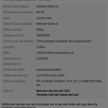
tamaño del módulo:
320mm*160m m
Resolución de módulo:
64*32
color:
a todo color
Tamaño de la pantalla:
960mm*320m m
Poder máximo:
200w
lámpara de LED:
SMD3528
Conducción de método:
1/16 corriente constante de la exploración
Garantía:
2 años
Brillo:
>6500 metros cuadrados cd/
Frecuencia de
≥1200Hz
actualización:
Control de brillo:
manual/automático
Voltaje de entrada :
110-220V el AC±10%
Señal de entrada :
RF, S-VIDEO, RGBHV, YUV, YC y COMPOSICIÓN,
etc
Muestra del taxi del LED
Alta luz:
,
Pantalla LED del tejado del taxi
6500cd/el top del taxi de la echada 5m m del alto brillo del sqm llevó la
pantalla con buen precio