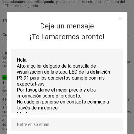
incandescente es milisegundo
, y el tiempo de respuesta de la lámpara del
LED es nanosegundo.
Tres, estabilidad:
100 mil horas, decaimiento inicial de siguiente del 20%.
Deja un mensaje
¡Te llamaremos pronto!
Cuatro, funcionamiento: el consumo de energía incandescente es reducido por
el 80% cuando.
Cinco, voltaje: El LED el uso de la fuente de alimentación de baja tensión,
voltaje de fuente de alimentación entre 6-24V, según los diversos productos,
así que él es un más seguro que el uso de la fuente de tensión, especialmente
conveniente para los lugares públicos.
Ventajas de la compañía:
1. 7
años de fábrica,
somos fabricante llevado de la pantalla durante 7 años,
tenemos experiencia de los ricos en al aire libre y se garantiza la exhibición
llevada interior, calidad
2.
ventaja de precio,
tenemos supliers estables, y tenemos realizar efecto de
escala, así que nuestro coste ir más bajo que algo de nuestros competidores y
hombre comercial del compañía y medio
3.
Nuestras ventas son peofessional
y darán sus respuestas detalladas por
sus preocupaciones, y tenemos un equipo técnico fuerte para sus necesidades
especiales, tales como servicio del OEM y del ODM
4. Nuestro principio:
ponga los coustomers en mente,
requisitos de cliente
son fundamental a nosotros, nosotros hacen diversas soluciones accroding
diversos requisitos de clientes