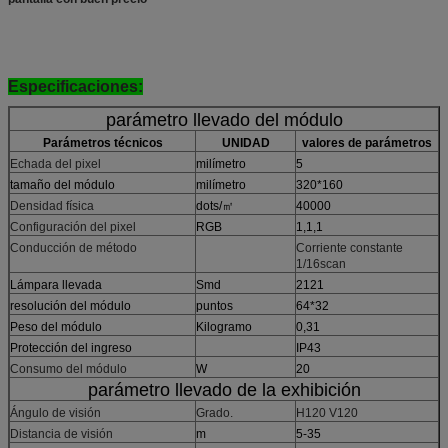
Especificaciones:
parámetro llevado del módulo
Parámetros técnicos
UNIDAD
valores de parámetros
Echada del pixel
milímetro
5
tamaño del módulo
milímetro
320*160
Densidad física
dots/㎡
40000
Configuración del pixel
RGB
1,1,1
Conducción de método
Corriente constante
1/16scan
Lámpara llevada
Smd
2121
resolución del módulo
puntos
64*32
Peso del módulo
Kilogramo
0,31
Protección del ingreso
IP43
Consumo del módulo
W
20
parámetro llevado de la exhibición
Ángulo de visión
Grado.
H120 V120
Distancia de visión
m
5-35